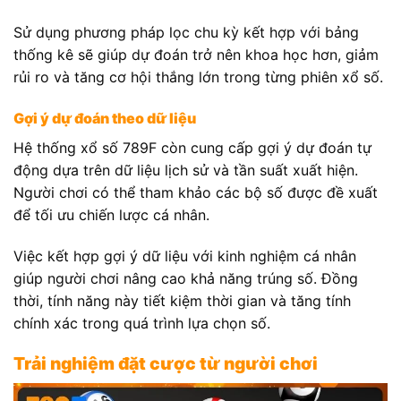
Sử dụng phương pháp lọc chu kỳ kết hợp với bảng
thống kê sẽ giúp dự đoán trở nên khoa học hơn, giảm
rủi ro và tăng cơ hội thắng lớn trong từng phiên xổ số.
Gợi ý dự đoán theo dữ liệu
Hệ thống xổ số 789F còn cung cấp gợi ý dự đoán tự
động dựa trên dữ liệu lịch sử và tần suất xuất hiện.
Người chơi có thể tham khảo các bộ số được đề xuất
để tối ưu chiến lược cá nhân.
Việc kết hợp gợi ý dữ liệu với kinh nghiệm cá nhân
giúp người chơi nâng cao khả năng trúng số. Đồng
thời, tính năng này tiết kiệm thời gian và tăng tính
chính xác trong quá trình lựa chọn số.
Trải nghiệm đặt cược từ người chơi