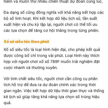
hiểm và muốn thử nhiều chiến thuật dự đoán cùng lúc.
Đa dạng số cũng đồng nghĩa với khả năng kết hợp các
bộ số linh hoạt. Khi kết hợp dữ liệu lịch sử, tần suất
xuất hiện và chu kỳ lặp lại, người chơi có thể tối ưu
các lựa chọn để tăng cơ hội thắng trong từng phiên.
Xổ số siêu tốc theo phút
Xổ số siêu tốc là loại hình hiện đại, cho phép kết quả
được công bố chỉ trong vài phút. Loại hình này thích
hợp với người chơi xổ số 789F muốn trải nghiệm đặt
cược nhanh và thường xuyên.
Với tính chất siêu tốc, người chơi cần công cụ phân
tích hỗ trợ để đưa ra dự đoán chính xác trong thời
gian ngắn. Việc kết hợp dữ liệu thời gian thực và thống
kê lịch sử giúp tăng khả năng lựa chọn số trúng hiệu
quả.